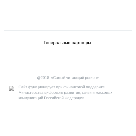
Генеральные партнеры:
@2018
«Самый читающий регион»
Сайт функционирует при финансовой поддержке
Министерства цифрового развития, связи и массовых
коммуникаций Российской Федерации.
Свидетельство о регистрации средства массовой
информации Эл №ФС77-63157. Выдано Роскомнадзором 01
октября 2015 года.
8 (495) 775-44-31/32